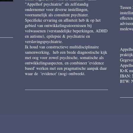
"Appelhof psychiatrie" als zelfstandig
Tussen 
ondernemer voor diverse instellingen,
instell
voornamelijk als consulent psychiater.
effecte
Specifieke ervaring en affiniteit heb ik op het
advisee
gebied van ontwikkelingsstoornissen bij
medewe
volwassenen (verstandelijke beperkingen, ADHD
en autisme), epilepsie & psychiatrie en
verslavingspsychiatrie.
Ik houd van constructieve multidisciplinaire
Appelho
samenwerking, heb een brede diagnostische kijk
praktij
met oog voor zowel psychische, somatische als
Gegeven
ontwikkelingsaspecten, en combineer 'evidence
Appelho
based' werken met een pragmatische aanpak daar
KvK nu
waar de 'evidence' (nog) ontbreekt.
IBAN: 
BTW: 