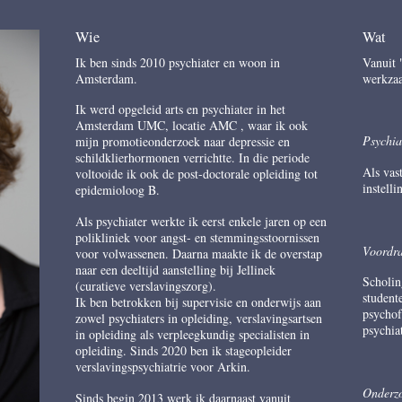
Wie
Wat
Ik ben sinds 2010 psychiater en woon in
Vanuit 
Amsterdam.
werkza
Ik werd opgeleid arts en psychiater in het
Amsterdam UMC, locatie AMC , waar ik ook
Psychia
mijn promotieonderzoek naar depressie en
schildklierhormonen verrichtte. In die periode
Als vas
voltooide ik ook de post-doctorale opleiding tot
instell
epidemioloog B.
Als psychiater werkte ik eerst enkele jaren op een
polikliniek voor angst- en stemmingsstoornissen
Voordr
voor volwassenen. Daarna maakte ik de overstap
naar een deeltijd aanstelling bij Jellinek
Scholin
(curatieve verslavingszorg).
student
Ik ben betrokken bij supervisie en onderwijs aan
psychof
zowel psychiaters in opleiding, verslavingsartsen
psychia
in opleiding als verpleegkundig specialisten in
opleiding. Sinds 2020 ben ik stageopleider
verslavingspsychiatrie voor Arkin.
Onderzo
Sinds begin 2013 werk ik daarnaast vanuit