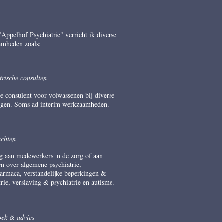
"Appelhof Psychiatrie" verricht ik diverse
amheden zoals:
trische consulten
te consulent voor volwassenen bij diverse
ingen. Soms ad interim werkzaamheden.
achten
g aan medewerkers in de zorg of aan
en over algemene psychiatrie,
armaca, verstandelijke beperkingen &
trie, verslaving & psychiatrie en autisme.
ek & advies