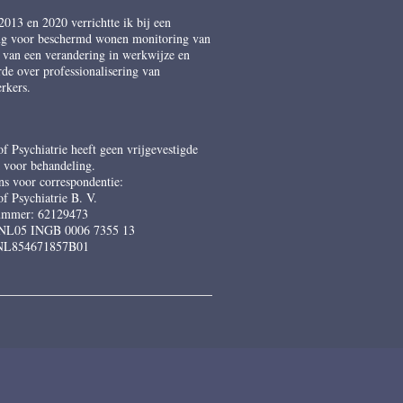
2013 en 2020 verrichtte ik bij een
ing voor beschermd wonen monitoring van
n van een verandering in werkwijze en
rde over professionalisering van
rkers.
f Psychiatrie heeft geen vrijgevestigde
k voor behandeling.
s voor correspondentie:
f Psychiatrie B. V.
mmer: 62129473
NL05 INGB 0006 7355 13
NL854671857B01